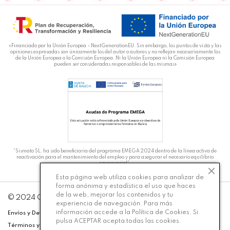
«Financiado por la Unión Europea – NextGenerationEU. Sin embargo, los puntos de vista y las
opiniones expresadas son únicamente los del autor o autores y no reflejan necesariamente los
de la Unión Europea o la Comisión Europea. Ni la Unión Europea ni la Comisión Europea
pueden ser consideradas responsables de las mismas»
“Sismato SL. ha sido beneficiaria del programa EMEGA 2024 dentro de la línea activa de
reactivación para el mantenimiento del empleo y para asegurar el necesario equilibrio
empresarial”.
Esta página web utiliza cookies para analizar de
forma anónima y estadística el uso que haces
de la web, mejorar los contenidos y tu
DT
© 2024 Carmiña Moda - Desarrollado por
Silicon
experiencia de navegación. Para más
información accede a la
Política de Cookies
. Si
Envíos y Devoluciones
Política de Privacidad
Aviso Legal
pulsa ACEPTAR acepta todas las cookies.
Términos y Condiciones
Cookies
Accesibilidad