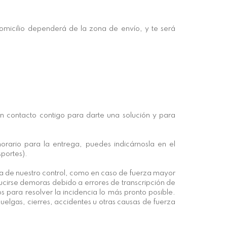
domicilio dependerá de la zona de envío, y te será
en contacto contigo para darte una solución y para
orario para la entrega, puedes indicárnosla en el
sportes).
a de nuestro control, como en caso de fuerza mayor
ucirse demoras debido a errores de transcripción de
 para resolver la incidencia lo más pronto posible.
elgas, cierres, accidentes u otras causas de fuerza