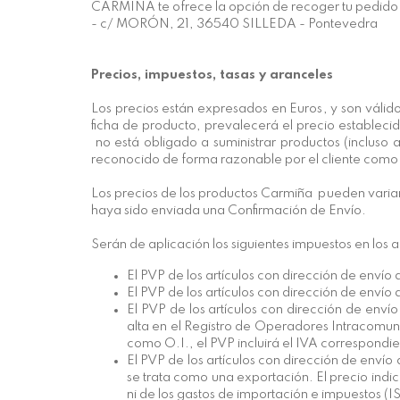
CARMIÑA te ofrece la opción de recoger tu pedido en
- c/ MORÓN, 21, 36540 SILLEDA - Pontevedra
Precios, impuestos, tasas y aranceles
Los precios están expresados en Euros, y son válidos
ficha de producto, prevalecerá el precio estable
no está obligado a suministrar productos (incluso 
reconocido de forma razonable por el cliente como 
Los precios de los productos Carmiña pueden variar,
haya sido enviada una Confirmación de Envío.
Serán de aplicación los siguientes impuestos en los 
El PVP de los artículos con dirección de envío 
El PVP de los artículos con dirección de envío 
El PVP de los artículos con dirección de env
alta en el Registro de Operadores Intracomunit
como O.I., el PVP incluirá el IVA correspondie
El PVP de los artículos con dirección de envío
se trata como una exportación. El precio indic
ni de los gastos de importación e impuestos (I