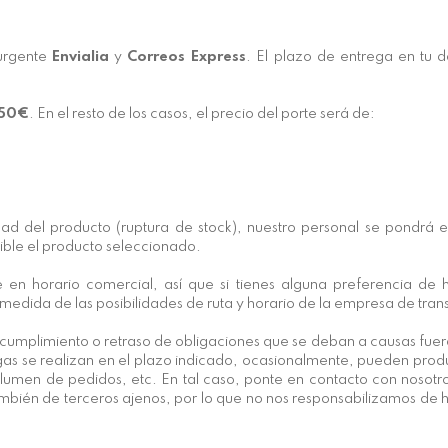
 urgente
Envialia
y
Correos Express
. El plazo de entrega en tu 
 50€
. En el resto de los casos, el precio del porte será de:
ad del producto (ruptura de stock), nuestro personal se pondrá 
ible el producto seleccionado.
n horario comercial, así que si tienes alguna preferencia de h
 medida de las posibilidades de ruta y horario de la empresa de tran
umplimiento o retraso de obligaciones que se deban a causas fuer
egas se realizan en el plazo indicado, ocasionalmente, pueden prod
umen de pedidos, etc. En tal caso, ponte en contacto con nosotros
ién de terceros ajenos, por lo que no nos responsabilizamos de hu