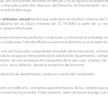
 por eso puedes devolver un artículo si no se ajusta a tus expectati
omprador particular, dispones del Derecho de Desistimiento, en v
iniciado la descarga.
os
artículos casual
tendrá que realizarse en un plazo máximo de CA
alizarse en un plazo máximo de 72 HORAS a partir de su recep
e la compra efectuada.
 encontrarse en perfectas condiciones y conservar el embalaje origin
s condiciones Carmiña Moda se reserva el derecho a no aceptar la d
 una vez haya sido comprobado el estado de la mercancía, a travé
sde la recepción fehaciente de la solicitud de desistimiento, siem
o a través de una empresa de transportes de tu elección, el plazo
cía o, en su defecto, desde la recepción de la misma.
l derecho de desistimiento, serán por cuenta del comprador.
arlo o modificarlo, solo tienes que informarnos de los cambios que q
e reservan las prendas 3 días máximo, antes de hacer el pago y el 