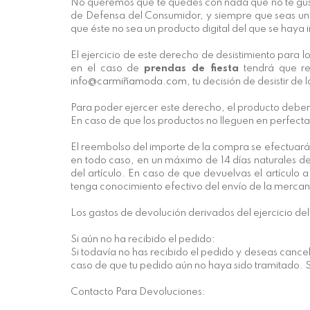
No queremos que te quedes con nada que no te guste,
de Defensa del Consumidor, y siempre que seas un c
que éste no sea un producto digital del que se haya 
El ejercicio de este derecho de desistimiento para l
en el caso de
prendas de fiesta
tendrá que re
info@carmiñamoda.com
, tu decisión de desistir d
Para poder ejercer este derecho, el producto deberá
En caso de que los productos no lleguen en perfecta
El reembolso del importe de la compra se efectuará
en todo caso, en un máximo de 14 días naturales de
del artículo. En caso de que devuelvas el artícul
tenga conocimiento efectivo del envío de la mercan
Los gastos de devolución derivados del ejercicio de
Si aún no ha recibido el pedido:
Si todavía no has recibido el pedido y deseas cancel
caso de que tu pedido aún no haya sido tramitado. S
Contacto Para Devoluciones: