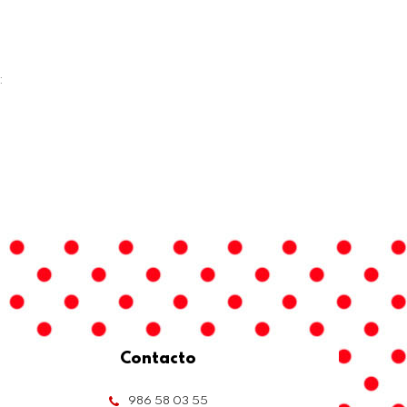
:
Contacto
986 58 03 55