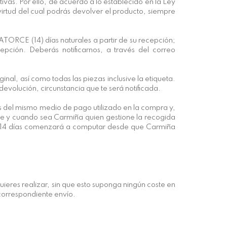
vas. Por ello, de acuerdo a lo establecido en la Ley
irtud del cual podrás devolver el producto, siempre
TORCE (14) días naturales a partir de su recepción;
ción. Deberás notificarnos, a través del correo
al, así como todas las piezas inclusive la etiqueta.
evolución, circunstancia que te será notificada.
s del mismo medio de pago utilizado en la compra y,
pre y cuando sea Carmiña quien gestione la recogida
 de 14 días comenzará a computar desde que Carmiña
uieres realizar, sin que esto suponga ningún coste en
correspondiente envío.