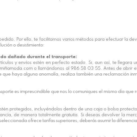
ido. Por ello, te facilitamos varios métodos para efectuar la devo
ución o desistimiento:
sido dañado durante el transporte:
culos y envíos estén en perfecto estado. Si, aun así, te llegara 
rmiñamoda.com
o llamándonos al 986 58 03 55. Antes de abrir el 
e que haya alguna anomalía, realiza también una reclamación inmed
porte es imprescindible que nos lo comuniques el mismo día que re
tén protegidos, incluyéndolos dentro de una caja o bolsa protec
ancía, de manera totalmente gratuita. Si deseas devolver la merc
eleccionada ofrece tarifas superiores, deberás asumir la diferencia