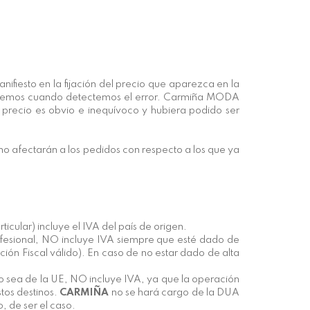
nifiesto en la fijación del precio que aparezca en la
onaremos cuando detectemos el error. Carmiña MODA
l precio es obvio e inequívoco y hubiera podido ser
no afectarán a los pedidos con respecto a los que ya
ticular) incluye el IVA del país de origen.
rofesional, NO incluye IVA siempre que esté dado de
ción Fiscal válido). En caso de no estar dado de alta
 no sea de la UE, NO incluye IVA, ya que la operación
stos destinos.
CARMIÑA
no se hará cargo de la DUA
, de ser el caso.