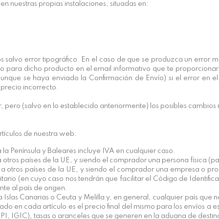
 nuestras propias instalaciones, situadas en:
 salvo error tipográfico. En el caso de que se produzca un error ma
cido para dicho producto en el email informativo que te proporci
aunque se haya enviado la Confirmación de Envío) si el error en e
precio incorrecto.
 pero (salvo en lo establecido anteriormente) los posibles cambios 
artículos de nuestra web:
a la Península y Baleares incluye IVA en cualquier caso.
a otros países de la UE, y siendo el comprador una persona física (par
ío a otros países de la UE, y siendo el comprador una empresa o p
ario (en cuyo caso nos tendrán que facilitar el Código de Identifica
nte al país de origen.
 a Islas Canarias o Ceuta y Melilla y, en general, cualquier país que
ado en cada artículo es el precio final del mismo para los envíos a e
SPI, IGIC), tasas o aranceles que se generen en la aduana de destino