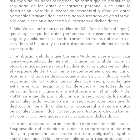
al riesgo de los datos recogidos, de forma que se garantice la
seguridad de los datos de carácter personal y se evite la
destrucción, pérdida o alteración accidental o ilícita de datos
personales transmitidos, conservados o tratados de otra forma,
o la comunicación o acceso no autorizados a dichos datos.
El Sitio Web cuenta con un certificado SSL (Secure Socket Layer),
que asegura que los datos personales se transmiten de forma
segura y confidencial, al ser la transmisión de los datos entre el
servidor y el Usuario, y en retroalimentación, totalmente cifrada
o encriptada.
Sin embargo, debido a que
Carmiña Moda
no puede garantizar
la inexpugnabilidad de internet ni la ausencia total de hackers u
otros que accedan de modo fraudulento a los datos personales,
el Responsable del tratamiento se compromete a comunicar al
Usuario sin dilación indebida cuando ocurra una violación de la
seguridad de los datos personales que sea probable que
entrañe un alto riesgo para los derechos y libertades de las
personas físicas. Siguiendo lo establecido en el artículo 4 del
RGPD, se entiende por violación de la seguridad de los datos
personales toda violación de la seguridad que ocasione la
destrucción, pérdida o alteración accidental o ilícita de datos
personales transmitidos, conservados o tratados de otra forma,
o la comunicación o acceso no autorizados a dichos datos.
Los datos personales serán tratados como confidenciales por el
Responsable del tratamiento, quien se compromete a informar
de y a garantizar por medio de una obligación legal o
contractual que dicha confidencialidad sea respetada por sus