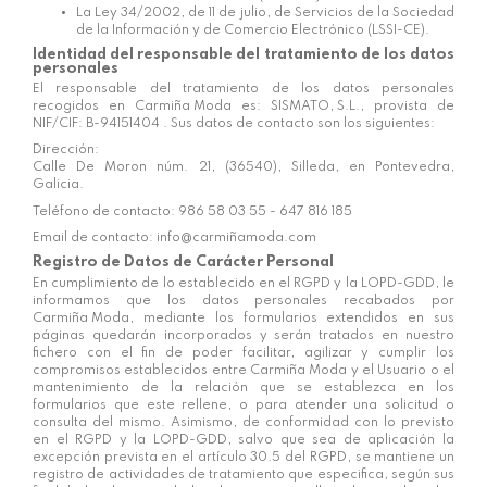
La Ley 34/2002, de 11 de julio, de Servicios de la Sociedad
de la Información y de Comercio Electrónico (LSSI-CE).
Identidad del responsable del tratamiento de los datos
personales
El responsable del tratamiento de los datos personales
recogidos en
Carmiña Moda
es:
SISMATO, S.L.
, provista de
NIF/CIF:
B-94151404
. Sus datos de contacto son los siguientes:
Dirección:
Calle De Moron núm. 21, (36540), Silleda, en Pontevedra,
Galicia.
Teléfono de contacto:
986 58 03 55 - 647 816 185
Email de contacto:
info@carmiñamoda.com
Registro de Datos de Carácter Personal
En cumplimiento de lo establecido en el RGPD y la LOPD-GDD, le
informamos que los datos personales recabados por
Carmiña Moda
, mediante los formularios extendidos en sus
páginas quedarán incorporados y serán tratados en nuestro
fichero con el fin de poder facilitar, agilizar y cumplir los
compromisos establecidos entre
Carmiña Moda
y el Usuario o el
mantenimiento de la relación que se establezca en los
formularios que este rellene, o para atender una solicitud o
consulta del mismo. Asimismo, de conformidad con lo previsto
en el RGPD y la LOPD-GDD, salvo que sea de aplicación la
excepción prevista en el artículo 30.5 del RGPD, se mantiene un
registro de actividades de tratamiento que especifica, según sus