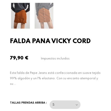
FALDA PANA VICKY CORD
79,90 €
Impuestos incluidos
Esta falda de Pepe Jeans está confeccionada en suave tejido
99% algodón y un 1% elastano. Con su encanto atemporal y
su...
TALLAS PRENDAS ARRIBA :