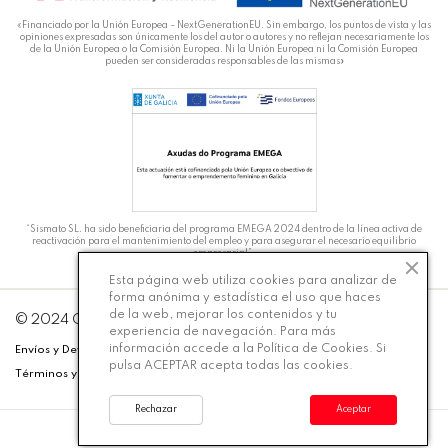
«Financiado por la Unión Europea – NextGenerationEU. Sin embargo, los puntos de vista y las
opiniones expresadas son únicamente los del autor o autores y no reflejan necesariamente los
de la Unión Europea o la Comisión Europea. Ni la Unión Europea ni la Comisión Europea
pueden ser consideradas responsables de las mismas»
“Sismato SL. ha sido beneficiaria del programa EMEGA 2024 dentro de la línea activa de
reactivación para el mantenimiento del empleo y para asegurar el necesario equilibrio
empresarial”.
Esta página web utiliza cookies para analizar de
forma anónima y estadística el uso que haces
de la web, mejorar los contenidos y tu
DT
© 2024 Carmiña Moda - Desarrollado por
Silicon
experiencia de navegación. Para más
información accede a la
Política de Cookies
. Si
Envíos y Devoluciones
Política de Privacidad
Aviso Legal
pulsa ACEPTAR acepta todas las cookies.
Términos y Condiciones
Cookies
Accesibilidad
Rechazar
Aceptar