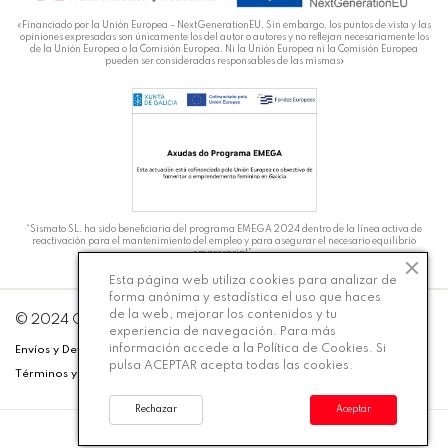
«Financiado por la Unión Europea – NextGenerationEU. Sin embargo, los puntos de vista y las
opiniones expresadas son únicamente los del autor o autores y no reflejan necesariamente los
de la Unión Europea o la Comisión Europea. Ni la Unión Europea ni la Comisión Europea
pueden ser consideradas responsables de las mismas»
“Sismato SL. ha sido beneficiaria del programa EMEGA 2024 dentro de la línea activa de
reactivación para el mantenimiento del empleo y para asegurar el necesario equilibrio
empresarial”.
Esta página web utiliza cookies para analizar de
forma anónima y estadística el uso que haces
de la web, mejorar los contenidos y tu
DT
© 2024 Carmiña Moda - Desarrollado por
Silicon
experiencia de navegación. Para más
información accede a la
Política de Cookies
. Si
Envíos y Devoluciones
Política de Privacidad
Aviso Legal
pulsa ACEPTAR acepta todas las cookies.
Términos y Condiciones
Cookies
Accesibilidad
Rechazar
Aceptar