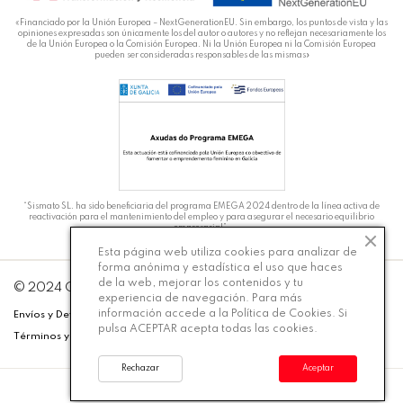
«Financiado por la Unión Europea – NextGenerationEU. Sin embargo, los puntos de vista y las
opiniones expresadas son únicamente los del autor o autores y no reflejan necesariamente los
de la Unión Europea o la Comisión Europea. Ni la Unión Europea ni la Comisión Europea
pueden ser consideradas responsables de las mismas»
“Sismato SL. ha sido beneficiaria del programa EMEGA 2024 dentro de la línea activa de
reactivación para el mantenimiento del empleo y para asegurar el necesario equilibrio
empresarial”.
Esta página web utiliza cookies para analizar de
forma anónima y estadística el uso que haces
de la web, mejorar los contenidos y tu
DT
© 2024 Carmiña Moda - Desarrollado por
Silicon
experiencia de navegación. Para más
información accede a la
Política de Cookies
. Si
Envíos y Devoluciones
Política de Privacidad
Aviso Legal
pulsa ACEPTAR acepta todas las cookies.
Términos y Condiciones
Cookies
Accesibilidad
Rechazar
Aceptar