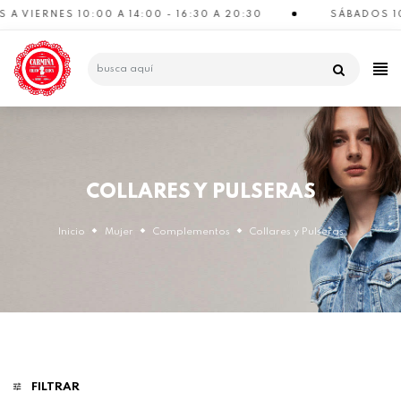
 VIERNES 10:00 A 14:00 - 16:30 A 20:30
SÁBADOS 10:0
CATEGORÍAS
COLLARES Y PULSERAS
Inicio
Mujer
Complementos
Collares y Pulseras
FILTRAR