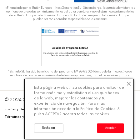
«Financiado por la Unión Europea – NextGenerationEU. Sin embargo, los puntos de vista y las
opiniones expresadas son únicamente los del autor o autores y no reflejan necesariamente los
de la Unión Europea o la Comisión Europea. Ni la Unión Europea ni la Comisión Europea
pueden ser consideradas responsables de las mismas»
“Sismato SL. ha sido beneficiaria del programa EMEGA 2024 dentro de la línea activa de
reactivación para el mantenimiento del empleo y para asegurar el necesario equilibrio
empresarial”.
Esta página web utiliza cookies para analizar de
forma anónima y estadística el uso que haces
de la web, mejorar los contenidos y tu
DT
© 2024 Carmiña Moda - Desarrollado por
Silicon
experiencia de navegación. Para más
información accede a la
Política de Cookies
. Si
Envíos y Devoluciones
Política de Privacidad
Aviso Legal
pulsa ACEPTAR acepta todas las cookies.
Términos y Condiciones
Cookies
Accesibilidad
Rechazar
Aceptar